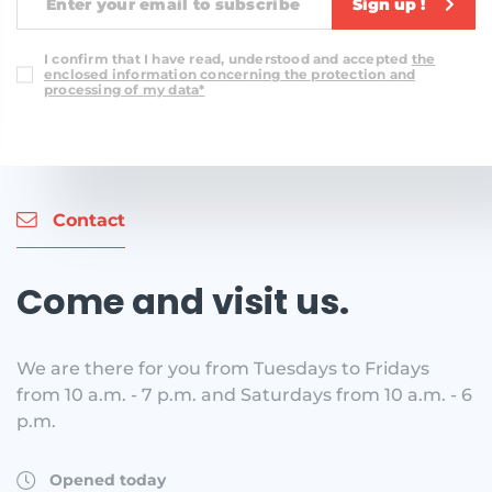
Sign up !
I confirm that I have read, understood and accepted
the
enclosed information concerning the protection and
processing of my data*
Contact
Come and visit us.
We are there for you from Tuesdays to Fridays
from 10 a.m. - 7 p.m. and Saturdays from 10 a.m. - 6
p.m.
Opened today