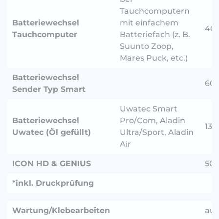
Tauchcomputern
Batteriewechsel
mit einfachem
40.
Tauchcomputer
Batteriefach (z. B.
Suunto Zoop,
Mares Puck, etc.)
Batteriewechsel
60.
Sender Typ Smart
Uwatec Smart
Batteriewechsel
Pro/Com, Aladin
130
Uwatec (Öl gefüllt)
Ultra/Sport, Aladin
Air
ICON HD & GENIUS
50.
*inkl. Druckprüfung
Wartung/Klebearbeiten
auf